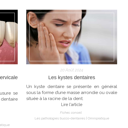
20 Août 2024
ervicale
Les kystes dentaires
Un kyste dentaire se présente en général
sous la forme d’une masse arrondie ou ovale
’usure se
située à la racine de la dent.
 dentaire
Lire l'article
Fiches conseil
Les pathologies bucco-dentaires
Omnipratique
atique