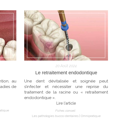
20 Août 2024
Le retraitement endodontique
ntion, au
Une dent dévitalisée et soignée peut
ladies de
s’infecter et nécessiter une reprise du
traitement de la racine ou « retraitement
endodontique ».
Lire l'article
atique
Fiches conseil
Les pathologies bucco-dentaires
Omnipratique