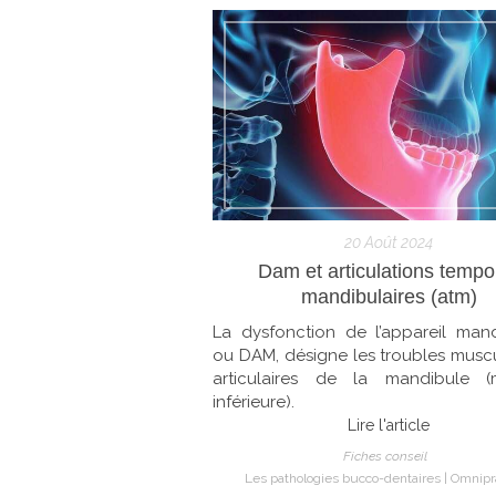
20 Août 2024
Dam et articulations tempo
mandibulaires (atm)
La dysfonction de l’appareil mand
ou DAM, désigne les troubles muscu
articulaires de la mandibule (
inférieure).
Lire l'article
Fiches conseil
Les pathologies bucco-dentaires
Omnipr