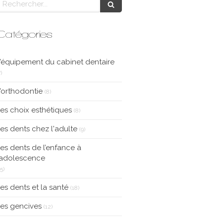
Catégories
'équipement du cabinet dentaire
Articles Count
)
Articles Count
'orthodontie
(8)
Articles Count
es choix esthétiques
(8)
Articles Count
es dents chez l'adulte
(9)
es dents de l’enfance à
’adolescence
Articles Count
15)
Articles Count
es dents et la santé
(18)
Articles Count
es gencives
(12)