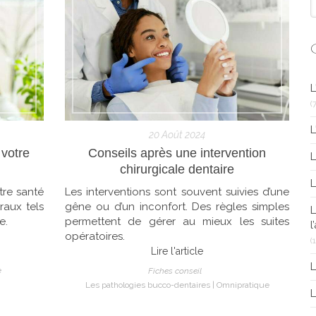
L
(7
L
20 Août 2024
 votre
Conseils après une intervention
L
chirurgicale dentaire
L
tre santé
Les interventions sont souvent suivies d’une
aux tels
gêne ou d’un inconfort. Des règles simples
L
e.
permettent de gérer au mieux les suites
l
opératoires.
(
Lire l'article
L
e
Fiches conseil
Les pathologies bucco-dentaires
Omnipratique
L