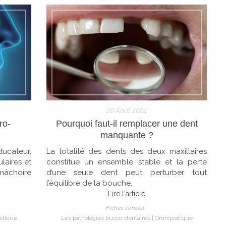
20 Août 2024
ro-
Pourquoi faut-il remplacer une dent
manquante ?
ucateur,
La totalité des dents des deux maxillaires
laires et
constitue un ensemble stable et la perte
mâchoire
d’une seule dent peut perturber tout
l’équilibre de la bouche.
Lire l'article
Fiches conseil
atique
Les pathologies bucco-dentaires
Omnipratique