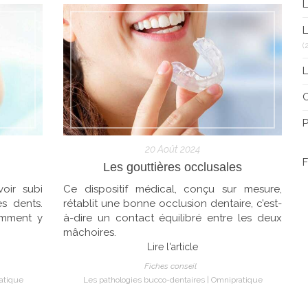
L
L
(
L
P
20 Août 2024
F
Les gouttières occlusales
oir subi
Ce dispositif médical, conçu sur mesure,
s dents.
rétablit une bonne occlusion dentaire, c’est-
omment y
à-dire un contact équilibré entre les deux
mâchoires.
Lire l'article
Fiches conseil
atique
Les pathologies bucco-dentaires
Omnipratique