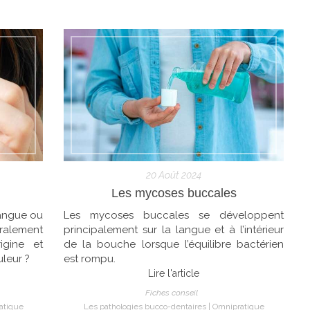
20 Août 2024
Les mycoses buccales
langue ou
Les mycoses buccales se développent
ralement
principalement sur la langue et à l’intérieur
igine et
de la bouche lorsque l’équilibre bactérien
leur ?
est rompu.
Lire l'article
Fiches conseil
atique
Les pathologies bucco-dentaires
Omnipratique