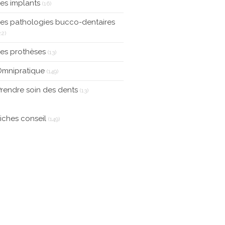
Articles Count
es implants
(16)
es pathologies bucco-dentaires
Articles Count
22)
Articles Count
es prothèses
(13)
Articles Count
Omnipratique
(149)
Articles Count
rendre soin des dents
(13)
iches conseil
(149)