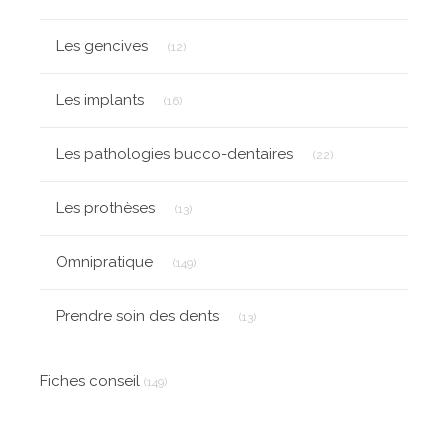
Articles Count
Les gencives
(12)
Articles Count
Les implants
(16)
Articles Count
Les pathologies bucco-dentaires
(22)
Articles Count
Les prothèses
(13)
Articles Count
Omnipratique
(149)
Articles Count
Prendre soin des dents
(13)
Fiches conseil
(149)