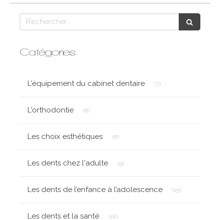
Rechercher
Catégories
Articles Count
L'équipement du cabinet dentaire
(7)
Articles Count
L'orthodontie
(8)
Articles Count
Les choix esthétiques
(8)
Articles Count
Les dents chez l'adulte
(9)
Articles Count
Les dents de l’enfance à l’adolescence
(15)
Articles Count
Les dents et la santé
(18)