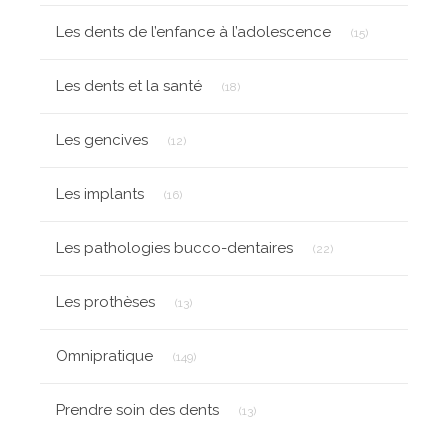
Articles Count
Les dents de l’enfance à l’adolescence
(15)
Articles Count
Les dents et la santé
(18)
Articles Count
Les gencives
(12)
Articles Count
Les implants
(16)
Articles Count
Les pathologies bucco-dentaires
(22)
Articles Count
Les prothèses
(13)
Articles Count
Omnipratique
(149)
Articles Count
Prendre soin des dents
(13)