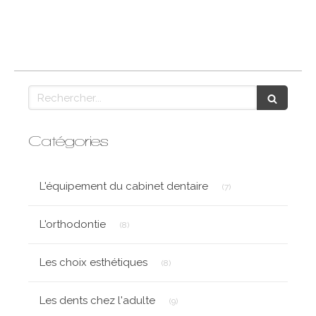
Rechercher
Catégories
Articles Count
L'équipement du cabinet dentaire
(7)
Articles Count
L'orthodontie
(8)
Articles Count
Les choix esthétiques
(8)
Articles Count
Les dents chez l'adulte
(9)