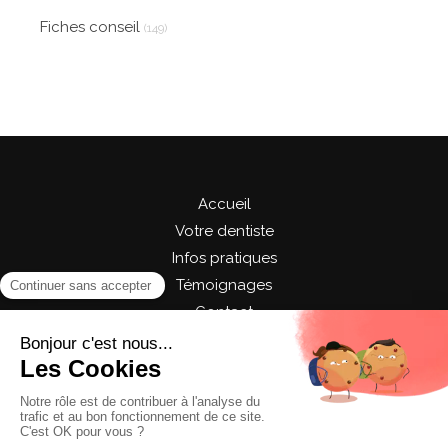
Fiches conseil
(149)
Accueil
Votre dentiste
Infos pratiques
Témoignages
Contact
©2024 Cabinet Dentaire du Centre - Chirurgie
dentaire
Plan du site