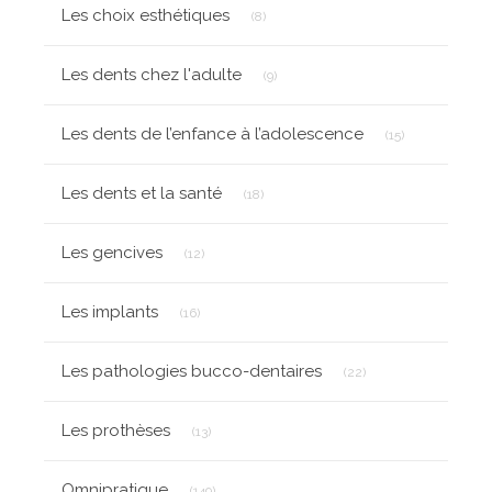
Articles Count
Les choix esthétiques
(8)
Articles Count
Les dents chez l'adulte
(9)
Articles Count
Les dents de l’enfance à l’adolescence
(15)
Articles Count
Les dents et la santé
(18)
Articles Count
Les gencives
(12)
Articles Count
Les implants
(16)
Articles Count
Les pathologies bucco-dentaires
(22)
Articles Count
Les prothèses
(13)
Articles Count
Omnipratique
(149)