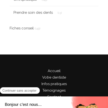
Articles Count
Prendre soin des dents
(13)
Fiches conseil
(149)
Accueil
Votre dentiste
Infos pratiques
Témoignages
Contact
©2024 Cabinet Dentaire du Centre - Chirurgie