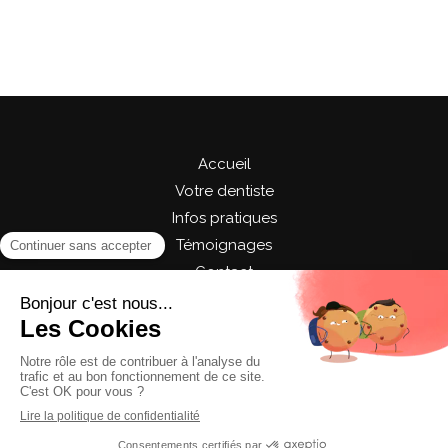
Accueil
Votre dentiste
Infos pratiques
Témoignages
Contact
©2024 Cabinet Dentaire du Centre - Chirurgie
dentaire
Plan du site
Mentions légales