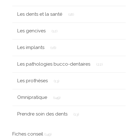
Articles Count
Les dents et la santé
(18)
Articles Count
Les gencives
(12)
Articles Count
Les implants
(16)
Articles Count
Les pathologies bucco-dentaires
(22)
Articles Count
Les prothèses
(13)
Articles Count
Omnipratique
(149)
Articles Count
Prendre soin des dents
(13)
Fiches conseil
(149)