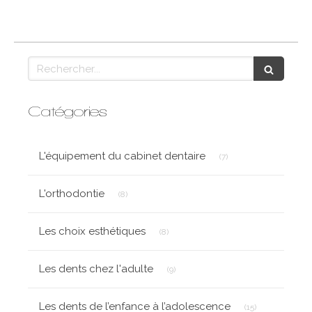
Rechercher
Catégories
Articles Count
L'équipement du cabinet dentaire
(7)
Articles Count
L'orthodontie
(8)
Articles Count
Les choix esthétiques
(8)
Articles Count
Les dents chez l'adulte
(9)
Articles Count
Les dents de l’enfance à l’adolescence
(15)